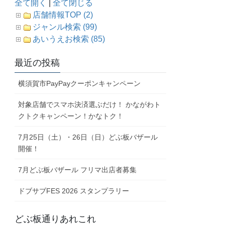
全て開く
|
全て閉じる
店舗情報TOP (2)
ジャンル検索 (99)
あいうえお検索 (85)
最近の投稿
横須賀市PayPayクーポンキャンペーン
対象店舗でスマホ決済選ぶだけ！ かながわト
クトクキャンペーン！かなトク！
7月25日（土）・26日（日）どぶ板バザール
開催！
7月どぶ板バザール フリマ出店者募集
ドブサブFES 2026 スタンプラリー
どぶ板通りあれこれ