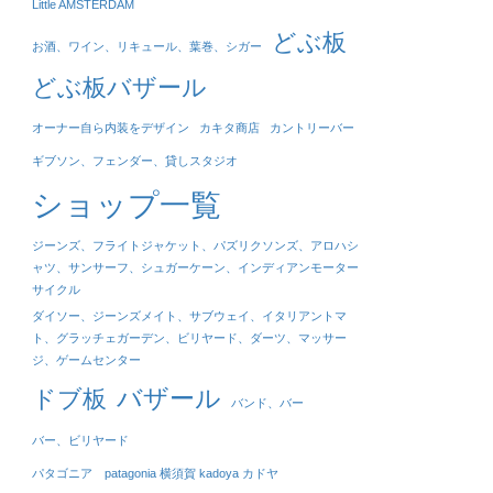
Little AMSTERDAM
どぶ板
お酒、ワイン、リキュール、葉巻、シガー
どぶ板バザール
オーナー自ら内装をデザイン
カキタ商店
カントリーバー
ギブソン、フェンダー、貸しスタジオ
ショップ一覧
ジーンズ、フライトジャケット、パズリクソンズ、アロハシ
ャツ、サンサーフ、シュガーケーン、インディアンモーター
サイクル
ダイソー、ジーンズメイト、サブウェイ、イタリアントマ
ト、グラッチェガーデン、ビリヤード、ダーツ、マッサー
ジ、ゲームセンター
バザール
ドブ板
バンド、バー
バー、ビリヤード
パタゴニア patagonia 横須賀 kadoya カドヤ