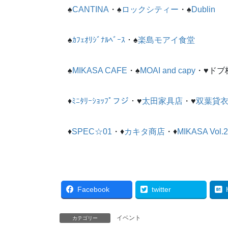
♠
CANTINA
・♠
ロックシティー
・♠
Dublin
♠
ｶﾌｪｵﾘｼﾞﾅﾙﾍﾞｰｽ
・♠
楽島モアイ食堂
♠
MIKASA CAFE
・♠
MOAI and capy
・♥ドブ
♦
ﾐﾆﾀﾘｰｼｮｯﾌﾟフジ
・♥
太田家具店
・♥
双葉貸
♦
SPEC☆01
・♦
カキタ商店
・♦
MIKASA Vol.2
Facebook
twitter
イベント
カテゴリー