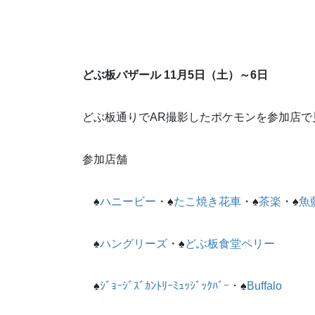
どぶ板バザール 11月5日（土）～6日
どぶ板通りでAR撮影したポケモンを参加店で
参加店舗
♠
ハニービー
・♠
たこ焼き花車
・♠
茶楽
・♠
魚
♠
ハングリーズ
・♠
どぶ板食堂ペリー
♠
ｼﾞｮｰｼﾞｽﾞｶﾝﾄﾘｰﾐｭｯｼﾞｯｸﾊﾞｰ
・♠
Buffalo