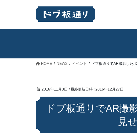
コ
ナ
ン
ビ
テ
ゲ
ン
ー
ツ
シ
へ
ョ
ス
ン
キ
に
ッ
移
HOME
NEWS
イベント
ドブ板通りでAR撮影した
プ
動
2016年11月3日
/ 最終更新日時 :
2016年12月27日
ドブ板通りでAR撮
見