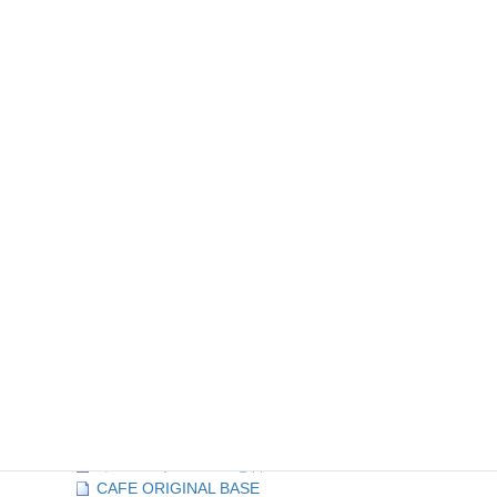
HONEY BEE
一福食堂
楽島モアイモ食堂
Bamboo Vietnam Kichen
横須賀ビール
艦マニア 横須賀
Kadoya no BAR
どぶ板食堂Perry
mikasa cafe
MOAI and capy
茶楽
YOKOSUKA Shell
インドレストラン&BAR「LOTUS」
うな八
ハングリーズ
よこすか海軍カレー館
LOCO･COCO
PJ’s CAFE
レストラン TSUNAMI
カレーハウス CoCo壱番屋
CAFE ORIGINAL BASE