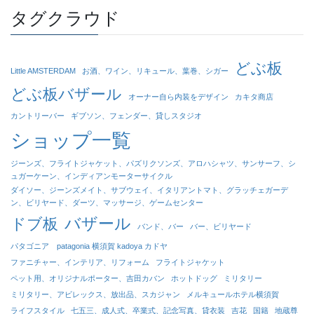
タグクラウド
どぶ板
Little AMSTERDAM
お酒、ワイン、リキュール、葉巻、シガー
どぶ板バザール
オーナー自ら内装をデザイン
カキタ商店
カントリーバー
ギブソン、フェンダー、貸しスタジオ
ショップ一覧
ジーンズ、フライトジャケット、パズリクソンズ、アロハシャツ、サンサーフ、シ
ュガーケーン、インディアンモーターサイクル
ダイソー、ジーンズメイト、サブウェイ、イタリアントマト、グラッチェガーデ
ン、ビリヤード、ダーツ、マッサージ、ゲームセンター
バザール
ドブ板
バンド、バー
バー、ビリヤード
パタゴニア patagonia 横須賀 kadoya カドヤ
ファニチャー、インテリア、リフォーム
フライトジャケット
ペット用、オリジナルポーター、吉田カバン
ホットドッグ
ミリタリー
ミリタリー、アビレックス、放出品、スカジャン
メルキュールホテル横須賀
ライフスタイル
七五三、成人式、卒業式、記念写真、貸衣装
吉花
国籍
地蔵尊