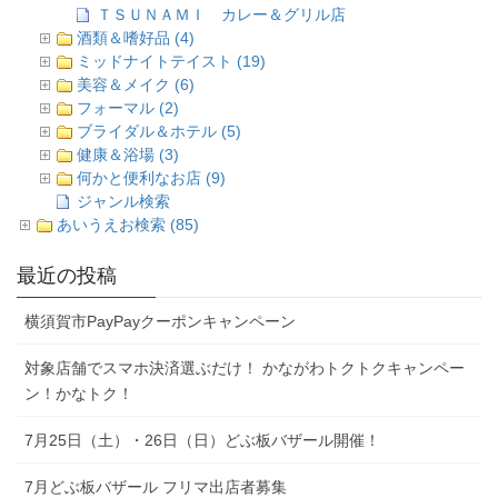
ＴＳＵＮＡＭＩ カレー＆グリル店
酒類＆嗜好品 (4)
ミッドナイトテイスト (19)
美容＆メイク (6)
フォーマル (2)
ブライダル＆ホテル (5)
健康＆浴場 (3)
何かと便利なお店 (9)
ジャンル検索
あいうえお検索 (85)
最近の投稿
横須賀市PayPayクーポンキャンペーン
対象店舗でスマホ決済選ぶだけ！ かながわトクトクキャンペー
ン！かなトク！
7月25日（土）・26日（日）どぶ板バザール開催！
7月どぶ板バザール フリマ出店者募集