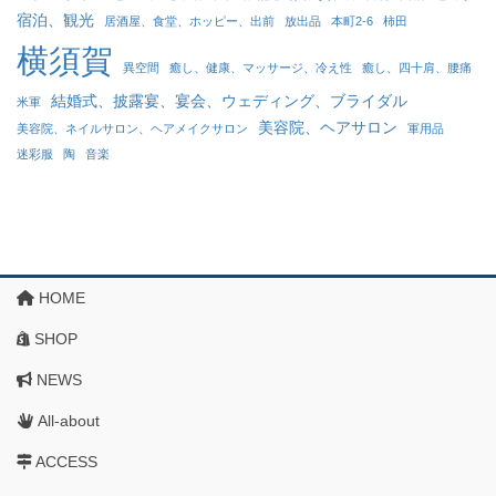
宿泊、観光
居酒屋、食堂、ホッピー、出前
放出品
本町2-6
柿田
横須賀
異空間
癒し、健康、マッサージ、冷え性
癒し、四十肩、腰痛
結婚式、披露宴、宴会、ウェディング、ブライダル
米軍
美容院、ヘアサロン
美容院、ネイルサロン、ヘアメイクサロン
軍用品
迷彩服
陶
音楽
HOME
SHOP
NEWS
All-about
ACCESS